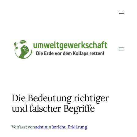
Skip
to
content
Die Bedeutung richtiger
und falscher Begriffe
Verfasst von
admin
in
Bericht
, 
Erklärung