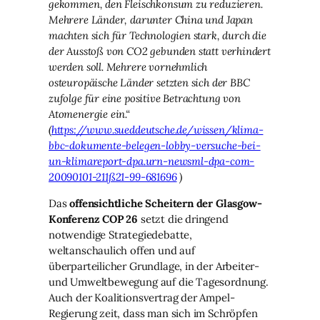
gekommen, den Fleischkonsum zu reduzieren.
Mehrere Länder, darunter China und Japan
machten sich für Technologien stark, durch die
der Ausstoß von CO2 gebunden statt verhindert
werden soll. Mehrere vornehmlich
osteuropäische Länder setzten sich der BBC
zufolge für eine positive Betrachtung von
Atomenergie ein.“
(
https://www.sueddeutsche.de/wissen/klima-
bbc-dokumente-belegen-lobby-versuche-bei-
un-klimareport-dpa.urn-newsml-dpa-com-
20090101-211ß21-99-681696
)
Das
offensichtliche Scheitern der Glasgow-
Konferenz COP 26
setzt die dringend
notwendige Strategiedebatte,
weltanschaulich offen und auf
überparteilicher Grundlage, in der Arbeiter-
und Umweltbewegung auf die Tagesordnung.
Auch der Koalitionsvertrag der Ampel-
Regierung zeit, dass man sich im Schröpfen