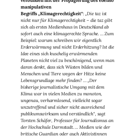
verbunden mit der Propagierung des ebenso
manipulativen
Begriffs
„Klimagerechtigkeit“
:
„Die taz ist
nicht nur für Klimagerechtigkeit – die taz gibt
sich als erstes Medienhaus in Deutschland ab
sofort auch eine klimagerechte Sprache. … Zum
Beispiel: warum schreiben wir eigentlich
Erderwärmung und nicht Erderhitzung? Ist die
Idee eines sich kuschelig erwärmenden
Planeten nicht viel zu beschönigend, wenn man
daran denkt, dass sich Wüsten bilden und
Menschen und Tiere wegen der Hitze keine
Lebensgrundlage mehr finden? … „Der
bisherige journalistische Umgang mit dem
Klima war in vielen Medien zu monoton,
ungenau, verharmlosend, vielleicht sogar
unzutreffend und sicher nicht ausreichend
publikumswirksam und verständlich“, sagt
Torsten Schäfer, Professor für Journalismus an
der Hochschule Darmstadt. … Medien wie der
britische Guardian oder auch Aktivistinnen