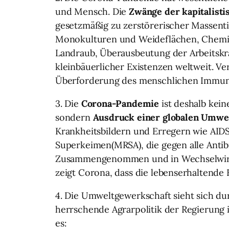
und Mensch. Die
Zwänge der kapitalist
gesetzmäßig zu zerstörerischer Massent
Monokulturen und Weideflächen, Chemik
Landraub, Überausbeutung der Arbeitskra
kleinbäuerlicher Existenzen weltweit.
Überforderung des menschlichen Immuns
3. Die
Corona-Pandemie
ist deshalb kei
sondern
Ausdruck einer globalen Umwe
Krankheitsbildern und Erregern wie AID
Superkeimen(MRSA), die gegen alle Antibio
Zusammengenommen und in Wechselwirku
zeigt Corona, dass die lebenserhaltende 
4. Die Umweltgewerkschaft sieht sich d
herrschende Agrarpolitik der Regierung
es: