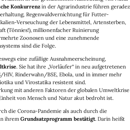
ische Konkurrenz
in der Agrarindustrie führen gerade
ierhaltung, Regenwaldvernichtung für Futter-
alien-Verseuchung der Lebensmittel, Artensterben,
ft (Tönnies!), millionenfacher Ruinierung
 Vermehrte Zoonosen und eine zunehmende
ystems sind die Folge.
neswegs eine zufällige Ausnahmeerscheinung,
ltkrise
. Sie hat ihre „Vorläufer“ in neu aufgetretenen
S/HIV, Rinderwahn/BSE, Ebola, und in immer mehr
tika und Virostatika resistent sind.
ng mit anderen Faktoren der globalen Umweltkrise
Einheit von Mensch und Natur akut bedroht ist.
urch die Corona-Pandemie als auch durch die
 in ihrem
Grundsatzprogramm bestätigt
. Darin heißt