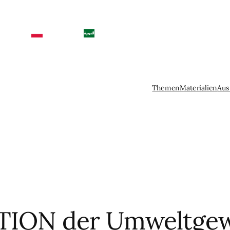
Themen
Materialien
Aus
ION der Umweltgew