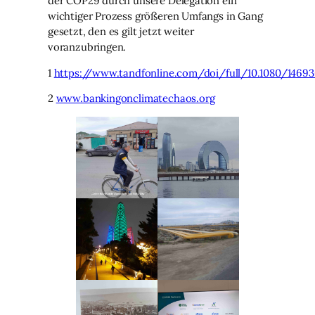
der COP29 durch unsere Delegation ein
wichtiger Prozess größeren Umfangs in Gang
gesetzt, den es gilt jetzt weiter
voranzubringen.
1
https://www.tandfonline.com/doi/full/10.1080/14693
2
www.bankingonclimatechaos.org