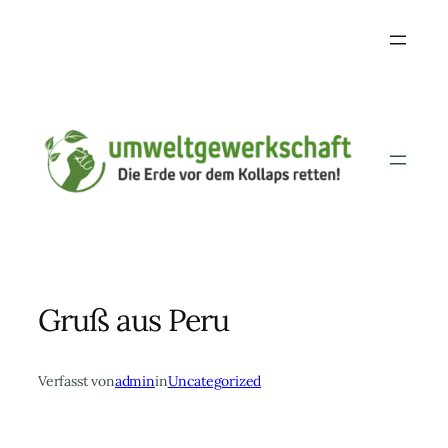
Skip
to
content
Gruß aus Peru
Verfasst von
admin
in
Uncategorized