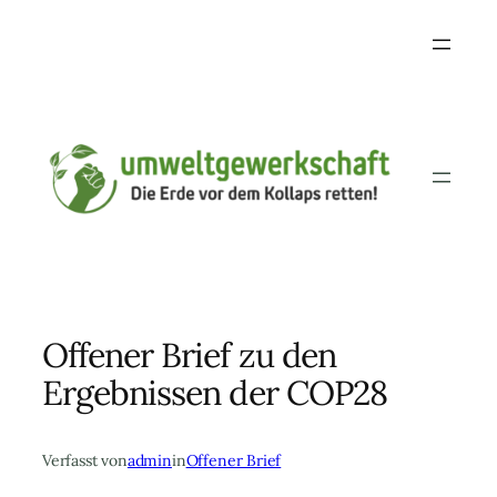
Skip
to
content
Offener Brief zu den
Ergebnissen der COP28
Verfasst von
admin
in
Offener Brief